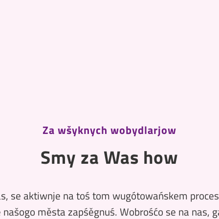
Za wšyknych wobydlarjow
Smy za Was how
, se aktiwnje na toś tom wugótowańskem procesu
 našogo města zapśěgnuś. Wobrośćo se na nas, 