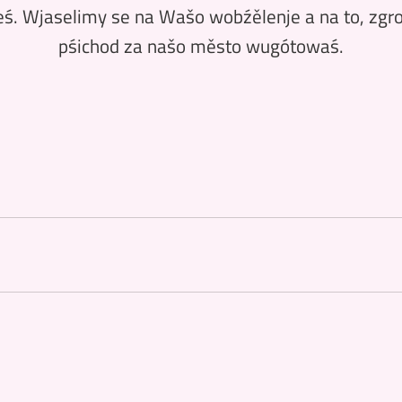
eś. Wjaselimy se na Wašo wobźělenje a na to, zgr
pśichod za našo město wugótowaś.