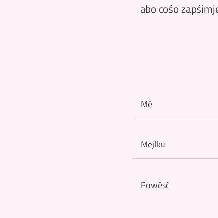
abo cośo zapśimj