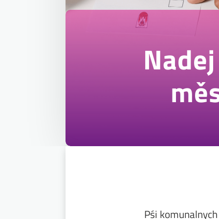
Nadej
měs
Pśi komunalnych