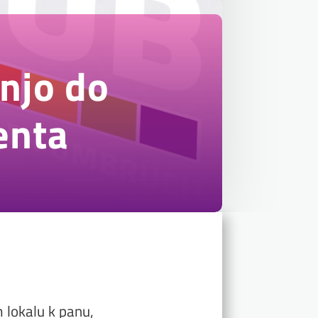
njo do
enta
lokalu k panu,