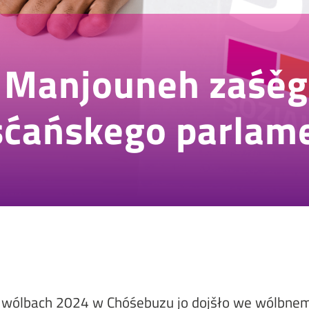
 Manjouneh zaśěg
ćańskego parlam
 wólbach 2024 w Chóśebuzu jo dojšło we wólbnem 