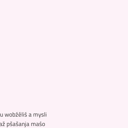
 wobźěliś a mysli
gaž pšašanja maśo