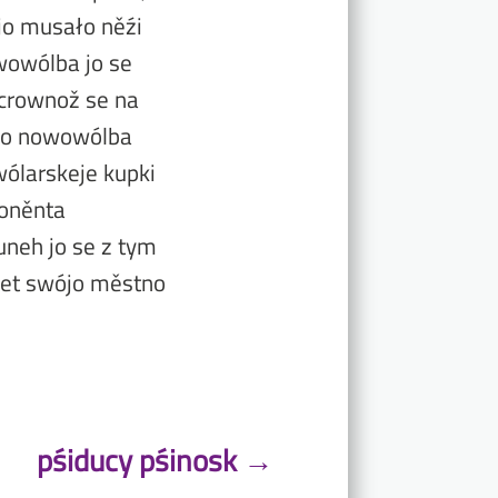
 jo musało něźi
wowólba jo se
crownož se na
 jo nowowólba
ólarskeje kupki
doněnta
neh jo se z tym
et swójo městno
pśiducy pśinosk
→