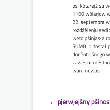
pśi kótarejž su w
1100 wólarjow w
22. septembra w
rozdźělenju sed
weto pśinjasła 
SUMB jo dostał 
doněntejšnego w
zawěsćił městno
wurumowaś.
←
pjerwjejšny pśinos