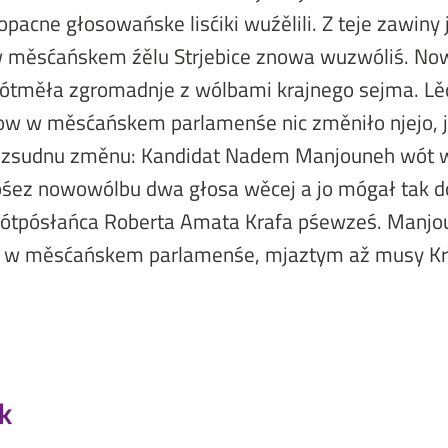
opacne głosowańske lisćiki wuźělili. Z teje zawiny
 měsćańskem źělu Strjebice znowa wuzwóliś. No
ótměła zgromadnje z wólbami krajnego sejma. Lě
łow w měsćańskem parlamenśe nic změniło njejo,
rozsudnu změnu: Kandidat Nadem Manjouneh wót w
pśez nowowólbu dwa głosa wěcej a jo mógał tak 
ótpósłańca Roberta Amata Krafa pśewześ. Manjou
 w měsćańskem parlamenśe, mjaztym až musy Kr
k