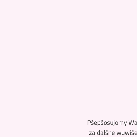
Pśepšosujomy Was
za dalšne wuwiśe