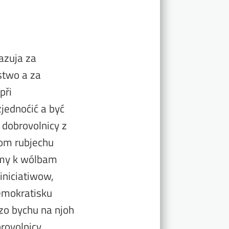
azuja za
stwo a za
při
jednoćić a być
 dobrovolnicy z
awom rubjechu
cemy k wólbam
iniciatiwow,
emokratisku
zo bychu na njoh
rovolnicy.