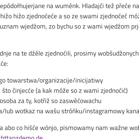
jepódołhujerjane na wuměnk. Hladajći tež přeće 
 hižo hižo zjednoćeće a so ze swami zjednoćeć mó
znam wjedźom, zo bychu so z wami wjedźom prje
dnje na te dźěle zjednoćili, prosimy wobšudžonych 
će:
o towarstwa/organizacije/inicijatiwy
, što činjecće (a kak móže so z wami zjednoćić)
osoba za ty, kotřiž so zaswěćowachu
a/lub wotkaz na wašu stróńku/instagramowy kana
nja abo co hišće wónjo, pismowamy nam wažne wo
chttanzdemo.de