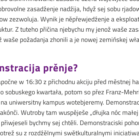
obrovolne zasadźenje nadźija, hdyž sej sobu rjad
ow zezwoluja. Wynik je něpřewjedźenje a eksploat
uktur. Z tuteho přičina njebychu my jenož waše zas
 tež waše požadanja zhonili a je nowej zemińskej 
stracija prěnje?
počne w 16:30 z přichodnu akciju před městnej h
do sobuskego kwartała, potom so přez Franz-Mehr
u na uniwersitny kampus wotebjeremy. Demonstrac
zakónči. Wutroby tam wuspěješe „dłujka nóc małej 
 přiwjeseli bychmy sej chtěli. Demonstraciski poh
otrež su z rozdźělnymi swětkulturalnymi iniciatiw