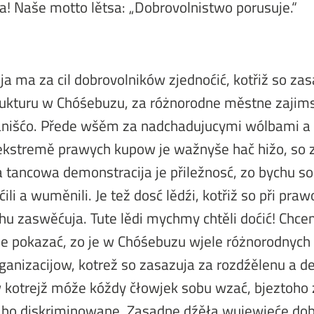
! Naše motto lětsa: „Dobrovolnistwo porusuje.“
a ma za cil dobrovolników zjednoćić, kotřiž so zas
rukturu w Chóśebuzu, za różnorodne městne zajim
anišćo. Přede wšěm za nadchadujucymi wólbami a 
kstremě prawych kupow je wažnyše hač hižo, so z
tancowa demonstracija je přiležnosć, zo bychu so
ćili a wuměnili. Je tež dosć lědźi, kotřiž so při pr
chu zaswěćuja. Tute lědi mychmy chtěli doćić! Ch
je pokazać, zo je w Chóśebuzu wjele różnorodnych 
anizacijow, kotrež so zasazuja za rozdźělenu a d
 kotrejž móže kóždy čłowjek sobu wzać, bjeztoho 
abo diskriminowane. Zasadne dźěła wujewjeće dob