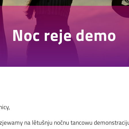
Noc reje demo
icy,
zjewamy na lětušnju nočnu tancowu demonstraciju