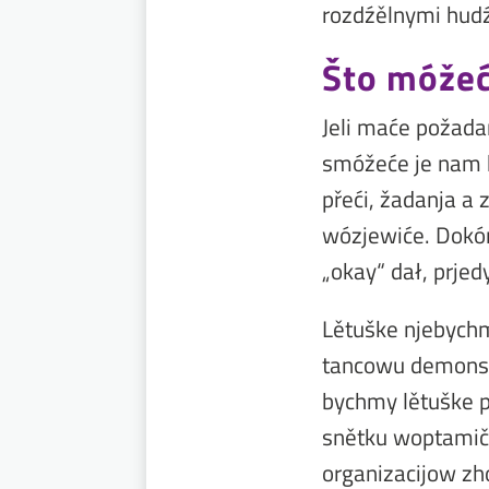
rozdźělnymi hud
Što móžeć
Jeli maće požada
smóžeće je nam 
přeći, žadanja a
wózjewiće. Dokó
„okay“ dał, prje
Lětuške njebychm
tancowu demonstr
bychmy lětuške 
snětku woptamič
organizacijow zh