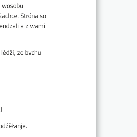
na wosobu
žachce. Stróna so
ndzali a z wami
lědźi, zo bychu
l
bdźěłanje.