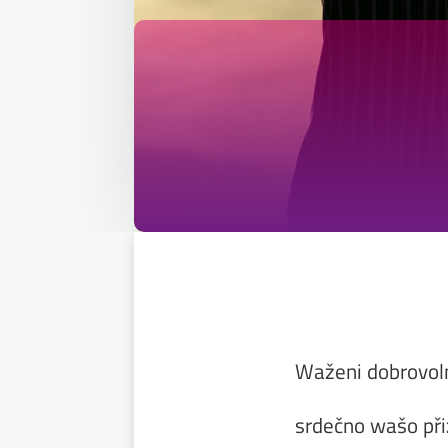
Waženi dobrovoln
srdečno wašo při