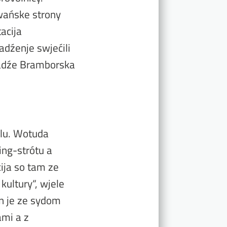
owańske strony
acija
adźenje swjećili
władźe Bramborska
alu. Wotuda
ing-strótu a
ija so tam ze
kultury“, wjele
on je ze sydom
ami a z