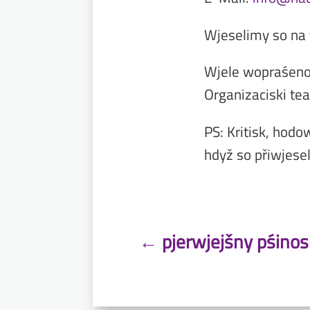
Wjeselimy so na 
Wjele wopraśen
Organizaciski te
PS: Kritisk, hod
hdyž so přiwjese
←
pjerwjejšny pśinos