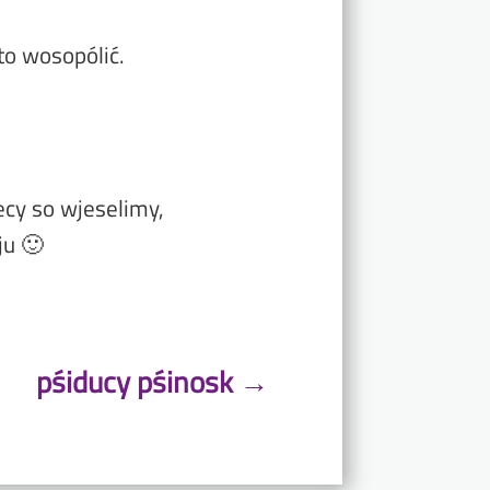
to wosopólić.
ecy so wjeselimy,
ju 🙂
pśiducy pśinosk
→