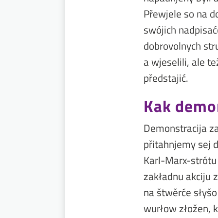
Přewjele so na d
swójich nadpisać
dobrovolnych str
a wjeselili, ale
předstajić.
Kak demon
Demonstracija za
přitahnjemy sej 
Karl-Marx-strót
zakładnu akciju 
na štwěrće słyšo
wurłow złožen, k