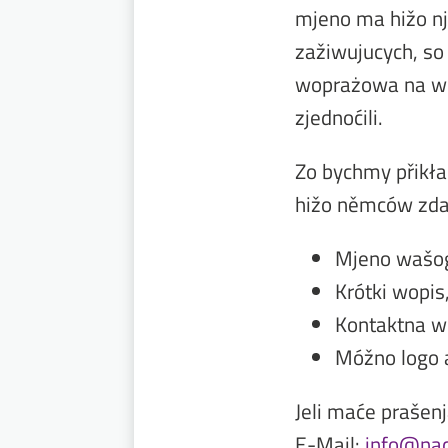
mjeno ma hižo n
zažiwujucych, so
woprażowa na wu
zjednoćili.
Zo bychmy přikła
hižo němców zda
Mjeno wašog
Krótki wopis
Kontaktna w
Móžno logo 
Jeli maće praše
E-Mail:
info@na