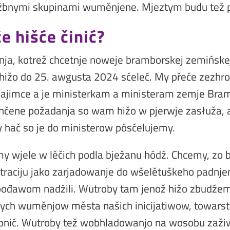
źbnymi skupinami wuměnjene. Mjeztym budu tež p
e hišće činić?
nja, kotrež chcetnje noweje bramborskej zemińske
hižo do 25. awgusta 2024 sćeleć. My přeće zezh
 zajimce a je ministerkam a ministeram zemje Bra
nčene požadanja so wam hižo w pjerwje zasłuža, 
dy hač so je do ministerow pósćelujemy.
y wjele w lěčich podla bježanu hódź. Chcemy, zo
aciju jako zarjadowanje do wšelětuškeho padnjenj
pođawom nadźili. Wutroby tam jenož hižo zbudźe
ych wuměnjow města našich inicijatiwow, towars
onić. Wutroby tež wobhladowanjo na wosobu zaži