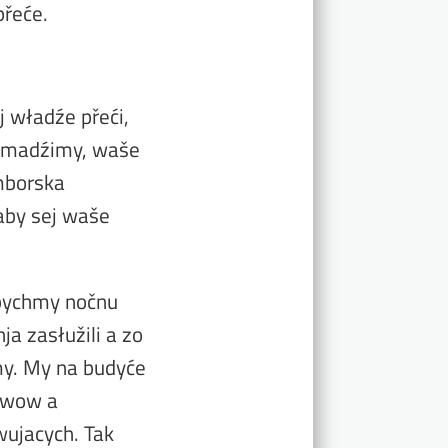
řeće.
j władźe přeći,
romadźimy, waše
mborska
aby sej waše
 bychmy nočnu
a zasłužili a zo
my. My na budyće
twow a
wujacych. Tak