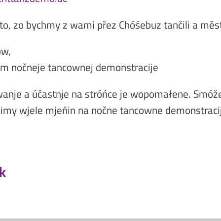
to, zo bychmy z wami přez Chóśebuz tančili a měs
ow,
am nočneje tancownej demonstracije
owanje a účastnje na stróńce je wopomałene. Smóž
limy wjele mjeńin na nočne tancowne demonstraci
k