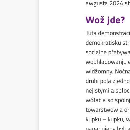
awgusta 2024 sta
Wož jde?
Tuta demonstracij
demokratisku st
socialne přebyw
wobhladowanju e
widźomny. Nočna 
druhi pola zjedno
nejistymi a spło
wółać a so spóln
towarstwow a org
kupku – kupku, w
napadnjeny byli 