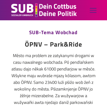
SUB-Tema Wobchad
ÖPNV – Park&Ride
Město ma problem ze zatykanymi drogami w
casu nawalnego wobchada. Pó pendlaŕskem
atlasu dajo někak 61000 pendlarjow w měsće.
Wšykne maju wubraśe mjazy kólasom, awtom
abo ÖPNV. Samo 23400 luźi pśiźo wob źeń z
wokoliny do města. Pśizamknjenje ÖPNV jo
źělnje mizerabelne. Za wužywarjow a
wužywaŕki awta njedajo daniž parkowański