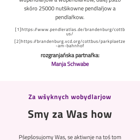
skóro 25000 nutśikowne pendlaŕjow a
pendlaŕkow.
[1]
https://www.pendleratlas.de/brandenburg/cottb
us/
[2]
https://brandenburg.vcd.org/cottbus/parkplaetze
-am-bahnhof
rozgranjańska partnaŕka:
Manja Schwabe
Za wšyknych wobydlarjow
Smy za Was how
Pśepšosujomy Was, se aktiwnje na toś tom