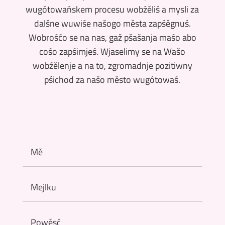
wugótowańskem procesu wobźěliś a mysli za
dalšne wuwiśe našogo města zapśěgnuś.
Wobrośćo se na nas, gaž pšašanja maśo abo
cośo zapśimjeś. Wjaselimy se na Wašo
wobźělenje a na to, zgromadnje pozitiwny
pśichod za našo město wugótowaś.