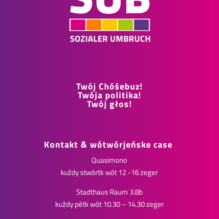
Twój Chóśebuz!
Twója politika!
Twój głos!
Kontakt & wótwórjeńske case
Quasimono
kuždy stwórtk wót 12 -16 zeger
Stadthaus Raum 3.8b
kuždy pětk wót 10.30 – 14.30 zeger