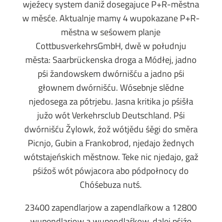
wjeźecy system daniž dosegajuce P+R-městna
w měsće. Aktualnje mamy 4 wupokazane P+R-
městna w seśowem planje
CottbusverkehrsGmbH, dwě w połudnju
města: Saarbrückenska droga a Módłej, jadno
pśi žandowskem dwórnišću a jadno pśi
głownem dwórnišću. Wósebnje slědne
njedosega za pótrjebu. Jasna kritika jo pśišła
južo wót Verkehrsclub Deutschland. Pśi
dwórnišću Žylowk, źož wótjědu śěgi do směra
Picnjo, Gubin a Frankobrod, njedajo žednych
wótstajeńskich městnow. Teke nic njedajo, gaž
pśiźoš wót pówjacora abo pódpołnocy do
Chóśebuza nutś.
23400 zapendlarjow a zapendlaŕkow a 12800
wupendlarjow a wupendlaŕkow, dalej pśiźo