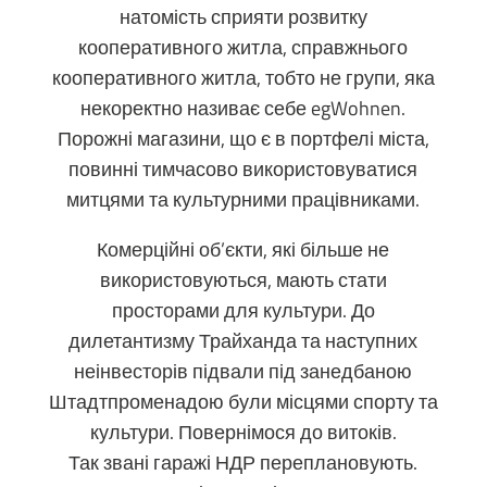
натомість сприяти розвитку
кооперативного житла, справжнього
кооперативного житла, тобто не групи, яка
некоректно називає себе egWohnen.
Порожні магазини, що є в портфелі міста,
повинні тимчасово використовуватися
митцями та культурними працівниками.
Комерційні об’єкти, які більше не
використовуються, мають стати
просторами для культури. До
дилетантизму Трайханда та наступних
неінвесторів підвали під занедбаною
Штадтпроменадою були місцями спорту та
культури. Повернімося до витоків.
Так звані гаражі НДР переплановують.