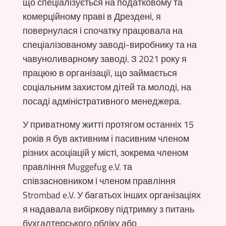
що спеціалізується на податковому та
комерційному праві в Дрездені, я
повернулася і спочатку працювала на
спеціалізованому заводі-виробнику та на
чавуноливарному заводі. З 2021 року я
працюю в організації, що займається
соціальним захистом дітей та молоді, на
посаді адміністративного менеджера.
У приватному житті протягом останніх 15
років я був активним і пасивним членом
різних асоціацій у місті, зокрема членом
правління Muggefug e.V. та
співзасновником і членом правління
Strombad e.V. У багатьох інших організаціях
я надавала вибіркову підтримку з питань
бухгалтерського обліку або