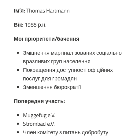
Ім’я:
Thomas Hartmann
Вік:
1985 р.н.
Мої пріоритети/бачення
Зміцнення маргіналізованих соціально
вразливих груп населення
Покращення доступності офіційних
послуг для громадян
Зменшення бюрократії
Попередня участь:
Muggefug e.V.
Strombad e.V.
Член комітету з питань добробуту