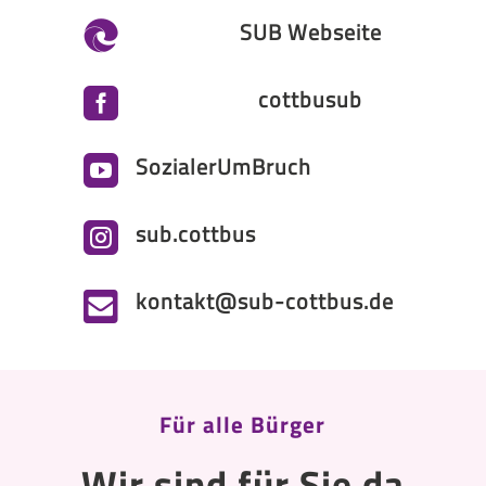
SUB Webseite

cottbusub

SozialerUmBruch

sub.cottbus

kontakt@sub-cottbus.de

Für alle Bürger
Wir sind für Sie da