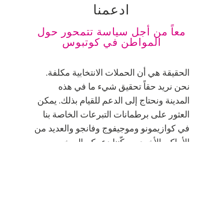
ادعمنا
معاً من أجل سياسة تتمحور حول
المواطن في كوتبوس
الحقيقة هي أن الحملات الانتخابية مكلفة.
نحن نريد حقاً تحقيق شيء ما في هذه
المدينة ونحتاج إلى الدعم للقيام بذلك. يمكن
العثور على برطمانات التبرعات الخاصة بنا
في كوازيمونو وموجيفوج وفانجو والعديد من
الأماكن الأخرى. يمكّننا دعمكم السخي من
تشكيل مدينتنا معاً وإعطاء الأولوية
لاهتمامات جميع المواطنين. كل مساهمة
مهمة نحو خلق مستقبل نابض بالحياة ومتنوع
لكوتبوس. شارك وساعدنا في تنفيذ سياسات
تتمحور حول المواطن. معاً يمكننا أن نبني