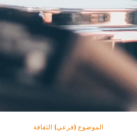
الموضوع (فرعي) الثقافة