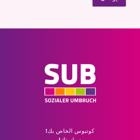
كوتبوس الخاص بك!
سياستك!